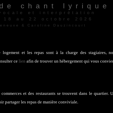
de chant lyrique
vocale et interprétation
/ 18 au 22 octobre 2026
zeneuve & Caroline Dauzincourt
re" 13006 Marseille
 logement et les repas sont à la charge des stagiaires, n
nsulter ce
lien
afin de trouver un hébergement qui vous convie
s commerces et des restaurants se trouvent dans le quartier. U
oir partager les repas de manière conviviale.