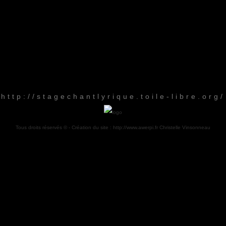
http://stagechantlyrique.toile-libre.org/
Tous droits réservés © - Création du site :
http://www.awerpi.fr
Christelle Vinsonneau