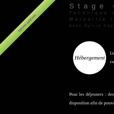
Stage 
Technique 
15ème édition
Marseille 
Avec Sylvia Ca
Théâtre "le Pha
Le
Hébergement
co
Pour les déjeuners : de
disposition afin de pouv