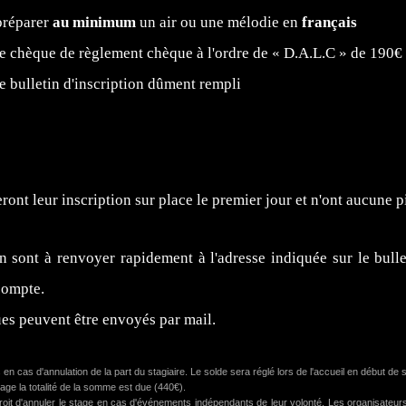
préparer
au minimum
un air ou une mélodie en
français
le chèque de règlement chèque à l'ordre de « D.A.L.C » de 190€ 
le bulletin d'inscription dûment rempli
eront leur inscription sur place le premier jour et n'ont aucune p
on sont à renvoyer rapidement à l'adresse indiquée sur le bullet
 compte.
s peuvent être envoyés par mail.
 cas d'annulation de la part du stagiaire. Le solde sera réglé lors de l'accueil en début de 
age la totalité de la somme est due (440€).
roit d'annuler le stage en cas d'événements indépendants de leur volonté. Les organisateu