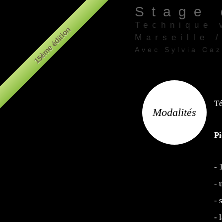
Stage 
Technique 
15ème édition
Marseille 
Avec Sylvia Ca
Théâtre "le Pha
Té
Modalités
Pi
- 
- 
- 
- 