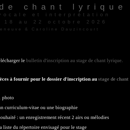
de chant lyrique
vocale et interprétation
/ 18 au 22 octobre 2026
zeneuve & Caroline Dauzincourt
re" 13006 Marseille
lécharger le
bulletin d'inscription au stage de chant lyrique.
èces à fournir pour le dossier d'inscription au
stage de chant
1 photo
un curriculum-vitae ou une biographie
souhaité : un enregistrement récent 2 airs ou mélodies
la liste du répertoire envisagé pour le stage