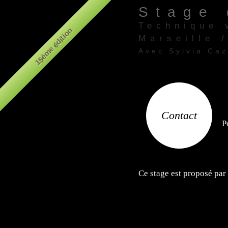
Stage 
Technique 
15ème édition
Marseille 
Avec Sylvia Ca
Théâtre "le Pha
Contact
P
Ce stage est proposé par