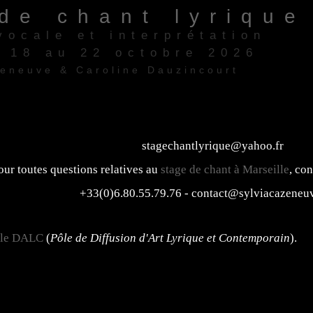
de chant lyrique
vocale et interprétation
/ 18 au 22 octobre 2026
zeneuve & Caroline Dauzincourt
re" 13006 Marseille
stagechantlyrique@yahoo.fr
our toutes questions relatives au
stage de chant à Marseille
, co
+33(0)6.80.55.79.76 - contact@sylviacazeneu
le DALC
(
Pôle de Diffusion d'Art Lyrique et Contemporain
).